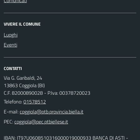
Comunicati
VIVERE IL COMUNE
Luoghi
Eventi
CONTATTI
Via G. Garibaldi, 24
13863 Coggiola (BI)
C.F. 82000890028 - P.Iva: 00378720023
Telefono:
01578512
E-mail:
PEC:
IBAN: IT97U0608510316000019000933 BANCA DI ASTI -