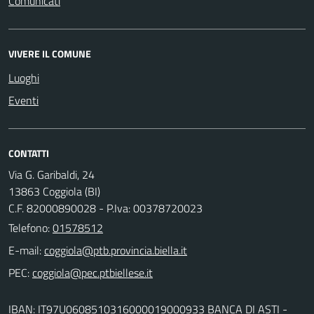
Comunicati
VIVERE IL COMUNE
Luoghi
Eventi
CONTATTI
Via G. Garibaldi, 24
13863 Coggiola (BI)
C.F. 82000890028 - P.Iva: 00378720023
Telefono:
01578512
E-mail:
PEC:
IBAN: IT97U0608510316000019000933 BANCA DI ASTI -