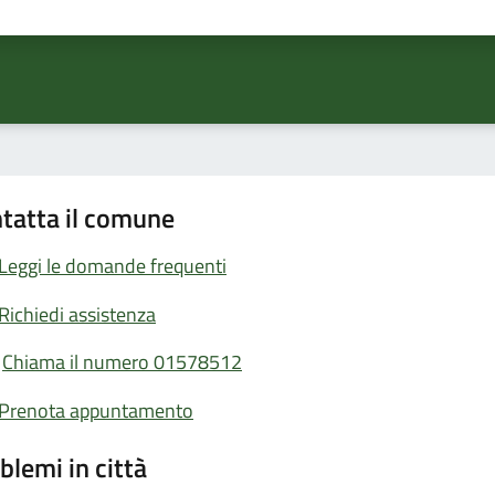
ta 1 stelle su 5
Valuta 2 stelle su 5
Valuta 3 stelle su 5
Valuta 4 stelle su 5
Valuta 5 stelle su 5
tatta il comune
Leggi le domande frequenti
Richiedi assistenza
Chiama il numero 01578512
Prenota appuntamento
blemi in città