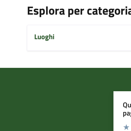
Esplora per categori
Luoghi
Qu
pa
Valut