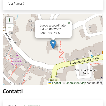
Via Roma 2
+
×
Luogo a coordinate
−
Lat:45.6852667
Lon:8.1827825
Leaflet
|
©
OpenStreetMap
contributors
Contatti