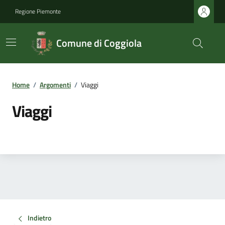
Regione Piemonte
Comune di Coggiola
Home
/
Argomenti
/
Viaggi
Viaggi
Indietro