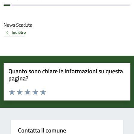
News Scaduta
Indietro
Quanto sono chiare le informazioni su questa
pagina?
Valuta da 1 a 5 stelle la pagina
Valuta 1 stelle su 5
Valuta 2 stelle su 5
Valuta 3 stelle su 5
Valuta 4 stelle su 5
Valuta 5 stelle su 5
Contatta il comune