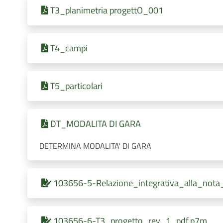
T3_planimetria progettO_001
T4_campi
T5_particolari
DT_MODALITA DI GARA
DETERMINA MODALITA' DI GARA
103656-5-Relazione_integrativa_alla_nota
103656-6-T3_progetto_rev_1_pdf.p7m