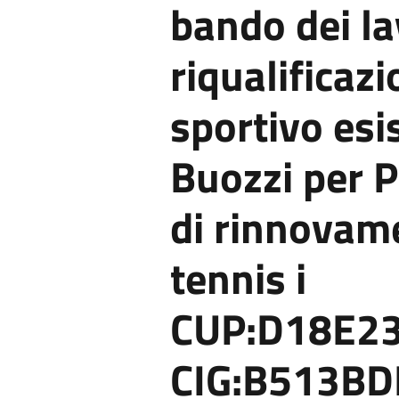
bando dei la
riqualificaz
sportivo esis
Buozzi per P
di rinnovam
tennis i
CUP:D18E23
CIG:B513B