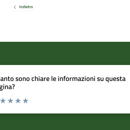
Indietro
anto sono chiare le informazioni su questa
gina?
a da 1 a 5 stelle la pagina
ta 1 stelle su 5
Valuta 2 stelle su 5
Valuta 3 stelle su 5
Valuta 4 stelle su 5
Valuta 5 stelle su 5