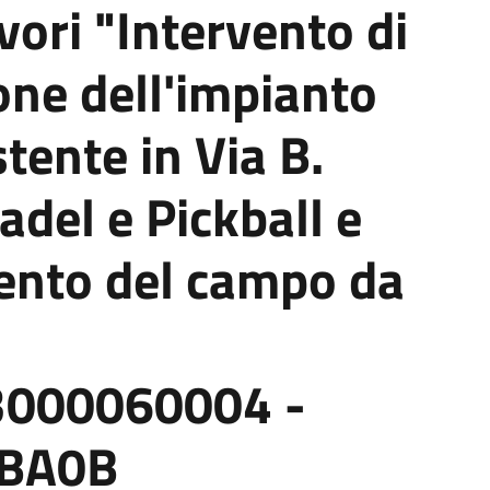
vori "Intervento di
ione dell'impianto
tente in Via B.
adel e Pickball e
ento del campo da
000060004 -
DBA0B