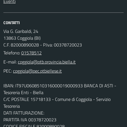
Eventi
CONTATTI
Via G. Garibaldi, 24
13863 Coggiola (BI)
C.F. 82000890028 - P.Iva: 00378720023
Telefono:
01578512
E-mail:
PEC:
IBAN: IT97U0608510316000019000933 BANCA DI ASTI -
Tesoreria Enti - Biella
C/C POSTALE 15718133 - Comune di Coggiola - Servizio
Tesoreria
DATI FATTURAZIONE:
PARTITA IVA 00378720023
CODICE FISCALE 82000890028