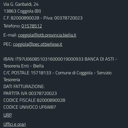
Via G. Garibaldi, 24
13863 Coggiola (BI)
C.F. 82000890028 - P.Iva: 00378720023
Telefono:
01578512
E-mail:
PEC:
IBAN: IT97U0608510316000019000933 BANCA DI ASTI -
Tesoreria Enti - Biella
C/C POSTALE 15718133 - Comune di Coggiola - Servizio
Tesoreria
DATI FATTURAZIONE:
PARTITA IVA 00378720023
CODICE FISCALE 82000890028
CODICE UNIVOCO UF6W87
URP
Uffici e orari