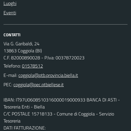
Luoghi
Eventi
CONTATTI
Via G. Garibaldi, 24
13863 Coggiola (BI)
C.F. 82000890028 - P.Iva: 00378720023
Telefono:
01578512
E-mail:
PEC:
IBAN: IT97U0608510316000019000933 BANCA DI ASTI -
Tesoreria Enti - Biella
C/C POSTALE 15718133 - Comune di Coggiola - Servizio
Tesoreria
DATI FATTURAZIONE: