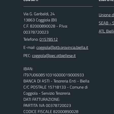
Via G. Garibaldi, 24
Unione de
13863 Coggiola (BI)
SEAB - S
C.F. 82000890028 - P.Iva:
ATL Biel
00378720023
Telefono:
01578512
E-mail:
PEC:
IBAN:
IT97U0608510316000019000933
BANCA DI ASTI - Tesoreria Enti - Biella
C/C POSTALE 15718133 - Comune di
Coggiola - Servizio Tesoreria
DATI FATTURAZIONE:
PARTITA IVA 00378720023
CODICE FISCALE 82000890028