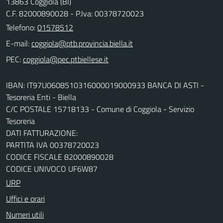
13863 Coggiola (BI)
C.F. 82000890028 - P.Iva: 00378720023
Telefono:
01578512
E-mail:
PEC:
IBAN: IT97U0608510316000019000933 BANCA DI ASTI -
Tesoreria Enti - Biella
C/C POSTALE 15718133 - Comune di Coggiola - Servizio
Tesoreria
DATI FATTURAZIONE:
PARTITA IVA 00378720023
CODICE FISCALE 82000890028
CODICE UNIVOCO UF6W87
URP
Uffici e orari
Numeri utili