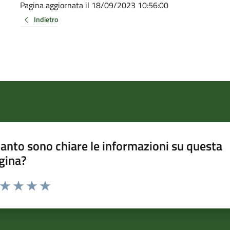
Pagina aggiornata il 18/09/2023 10:56:00
Indietro
anto sono chiare le informazioni su questa
gina?
a da 1 a 5 stelle la pagina
ta 1 stelle su 5
Valuta 2 stelle su 5
Valuta 3 stelle su 5
Valuta 4 stelle su 5
Valuta 5 stelle su 5