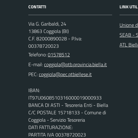
CONTATTI
LINK UTIL
Via G. Garibaldi, 24
Unione de
13863 Coggiola (BI)
SEAB - S
C.F. 82000890028 - P.Iva:
ATL Biel
00378720023
Telefono:
01578512
E-mail:
PEC:
IBAN:
IT97U0608510316000019000933
BANCA DI ASTI - Tesoreria Enti - Biella
C/C POSTALE 15718133 - Comune di
Coggiola - Servizio Tesoreria
DATI FATTURAZIONE:
PARTITA IVA 00378720023