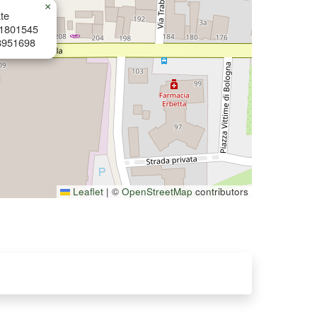
×
te
81801545
8951698
Leaflet
|
©
OpenStreetMap
contributors