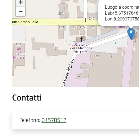
+
Luogo a coordina
−
Lat:45.6751784
Lon:8.20907675
Contatti
Telefono:
01578512