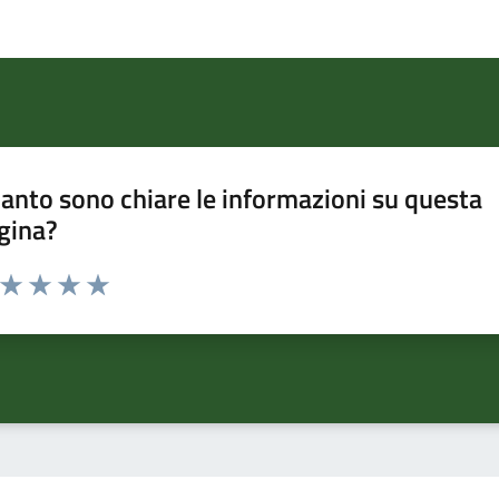
anto sono chiare le informazioni su questa
gina?
a da 1 a 5 stelle la pagina
ta 1 stelle su 5
Valuta 2 stelle su 5
Valuta 3 stelle su 5
Valuta 4 stelle su 5
Valuta 5 stelle su 5