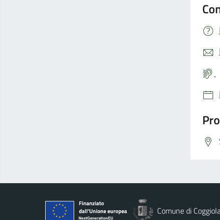
Con
Pro
Comune di Coggiol