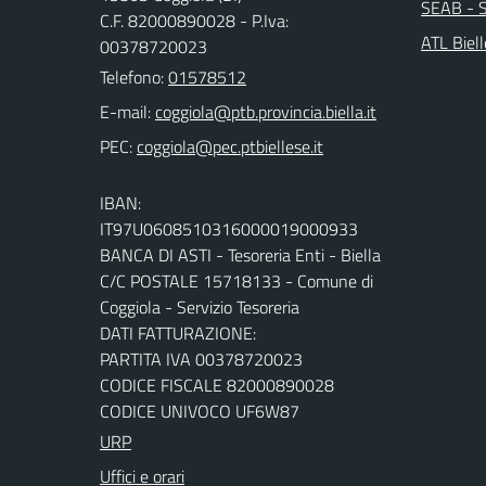
SEAB - S
C.F. 82000890028 - P.Iva:
ATL Biel
00378720023
Telefono:
01578512
E-mail:
PEC:
IBAN:
IT97U0608510316000019000933
BANCA DI ASTI - Tesoreria Enti - Biella
C/C POSTALE 15718133 - Comune di
Coggiola - Servizio Tesoreria
DATI FATTURAZIONE:
PARTITA IVA 00378720023
CODICE FISCALE 82000890028
CODICE UNIVOCO UF6W87
URP
Uffici e orari