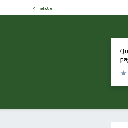
Indietro
Qu
pa
Valut
Valu