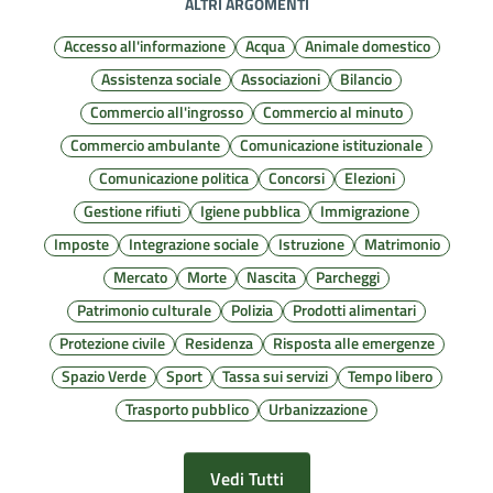
ALTRI ARGOMENTI
Accesso all'informazione
Acqua
Animale domestico
Assistenza sociale
Associazioni
Bilancio
Commercio all'ingrosso
Commercio al minuto
Commercio ambulante
Comunicazione istituzionale
Comunicazione politica
Concorsi
Elezioni
Gestione rifiuti
Igiene pubblica
Immigrazione
Imposte
Integrazione sociale
Istruzione
Matrimonio
Mercato
Morte
Nascita
Parcheggi
Patrimonio culturale
Polizia
Prodotti alimentari
Protezione civile
Residenza
Risposta alle emergenze
Spazio Verde
Sport
Tassa sui servizi
Tempo libero
Trasporto pubblico
Urbanizzazione
Vedi Tutti