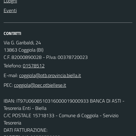
Luoghi
Eventi
CONTATTI
Via G. Garibaldi, 24
13863 Coggiola (BI)
C.F. 82000890028 - P.Iva: 00378720023
Telefono:
01578512
E-mail:
PEC:
IBAN: IT97U0608510316000019000933 BANCA DI ASTI -
Tesoreria Enti - Biella
C/C POSTALE 15718133 - Comune di Coggiola - Servizio
Tesoreria
DATI FATTURAZIONE: