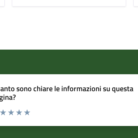
anto sono chiare le informazioni su questa
gina?
a da 1 a 5 stelle la pagina
ta 1 stelle su 5
Valuta 2 stelle su 5
Valuta 3 stelle su 5
Valuta 4 stelle su 5
Valuta 5 stelle su 5