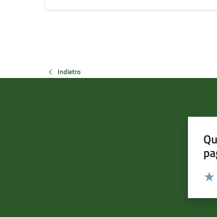
Indietro
Qu
pa
Valut
Valu