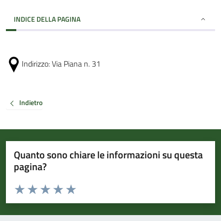
INDICE DELLA PAGINA
Indirizzo:
Via Piana n. 31
Indietro
Quanto sono chiare le informazioni su questa
pagina?
Valuta da 1 a 5 stelle la pagina
Valuta 1 stelle su 5
Valuta 2 stelle su 5
Valuta 3 stelle su 5
Valuta 4 stelle su 5
Valuta 5 stelle su 5