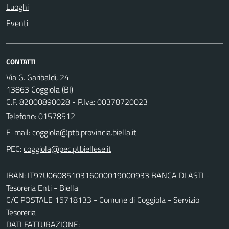
Luoghi
Eventi
CONTATTI
Via G. Garibaldi, 24
13863 Coggiola (BI)
C.F. 82000890028 - P.Iva: 00378720023
Telefono:
01578512
E-mail:
PEC:
IBAN: IT97U0608510316000019000933 BANCA DI ASTI -
Tesoreria Enti - Biella
C/C POSTALE 15718133 - Comune di Coggiola - Servizio
Tesoreria
DATI FATTURAZIONE: