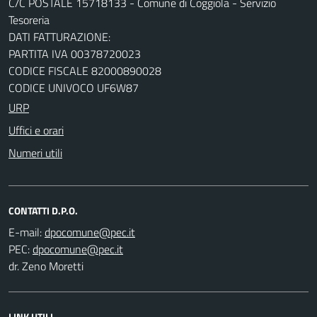
C/C POSTALE 15718133 - Comune di Coggiola - Servizio
Tesoreria
DATI FATTURAZIONE:
PARTITA IVA 00378720023
CODICE FISCALE 82000890028
CODICE UNIVOCO UF6W87
URP
Uffici e orari
Numeri utili
CONTATTI D.P.O.
E-mail:
PEC:
dr. Zeno Moretti
LINK UTILI