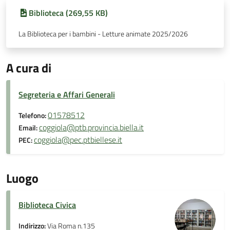
Biblioteca (269,55 KB)
La Biblioteca per i bambini - Letture animate 2025/2026
A cura di
Segreteria e Affari Generali
01578512
Telefono:
coggiola@ptb.provincia.biella.it
Email:
coggiola@pec.ptbiellese.it
PEC:
Luogo
Biblioteca Civica
Indirizzo:
Via Roma n.135