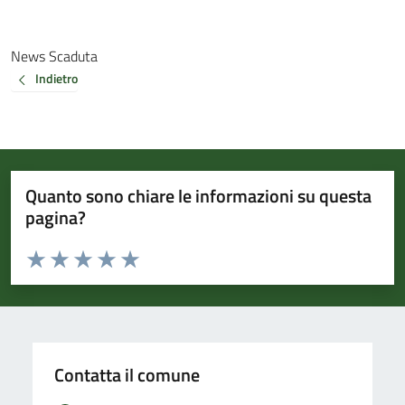
News Scaduta
Indietro
Quanto sono chiare le informazioni su questa
pagina?
Valuta da 1 a 5 stelle la pagina
Valuta 1 stelle su 5
Valuta 2 stelle su 5
Valuta 3 stelle su 5
Valuta 4 stelle su 5
Valuta 5 stelle su 5
Contatta il comune