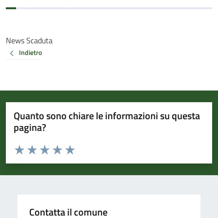
News Scaduta
Indietro
Quanto sono chiare le informazioni su questa
pagina?
Valuta da 1 a 5 stelle la pagina
Valuta 1 stelle su 5
Valuta 2 stelle su 5
Valuta 3 stelle su 5
Valuta 4 stelle su 5
Valuta 5 stelle su 5
Contatta il comune