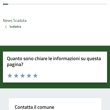
News Scaduta
Indietro
Quanto sono chiare le informazioni su questa
pagina?
Valuta da 1 a 5 stelle la pagina
Valuta 1 stelle su 5
Valuta 2 stelle su 5
Valuta 3 stelle su 5
Valuta 4 stelle su 5
Valuta 5 stelle su 5
Contatta il comune