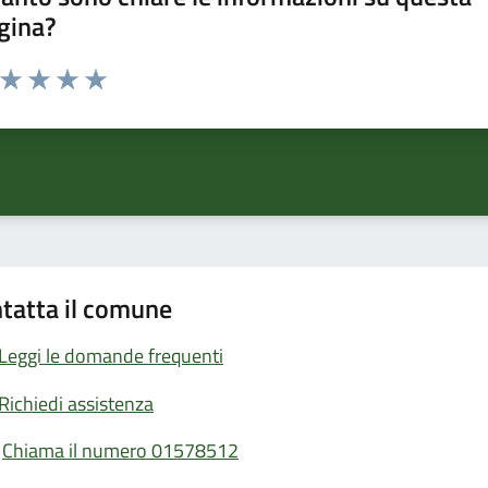
gina?
a da 1 a 5 stelle la pagina
ta 1 stelle su 5
Valuta 2 stelle su 5
Valuta 3 stelle su 5
Valuta 4 stelle su 5
Valuta 5 stelle su 5
tatta il comune
Leggi le domande frequenti
Richiedi assistenza
Chiama il numero 01578512