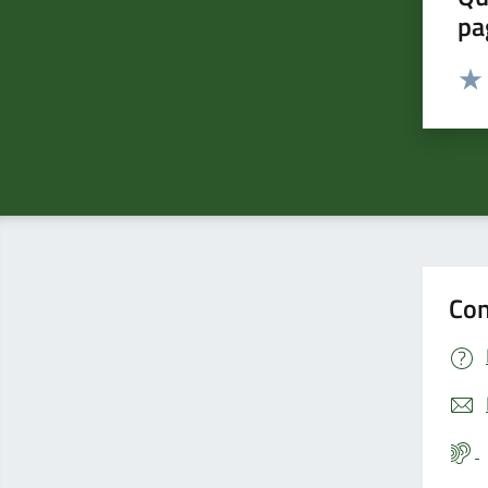
pa
Valut
Valu
Con