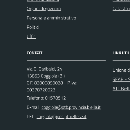
Organi di governo
Catasto e
Personale amministrativo
Politici
Uffici
CONTATTI
LINK UTIL
Via G. Garibaldi, 24
Unione de
13863 Coggiola (BI)
SEAB - S
C.F. 82000890028 - P.Iva:
ATL Biel
00378720023
Telefono:
01578512
E-mail:
PEC: