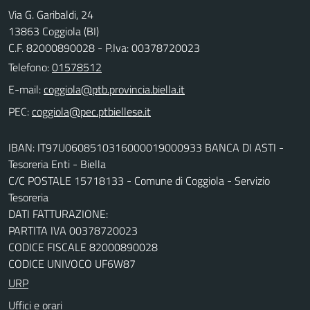
Via G. Garibaldi, 24
13863 Coggiola (BI)
C.F. 82000890028 - P.Iva: 00378720023
Telefono:
01578512
E-mail:
PEC:
IBAN: IT97U0608510316000019000933 BANCA DI ASTI -
Tesoreria Enti - Biella
C/C POSTALE 15718133 - Comune di Coggiola - Servizio
Tesoreria
DATI FATTURAZIONE:
PARTITA IVA 00378720023
CODICE FISCALE 82000890028
CODICE UNIVOCO UF6W87
URP
Uffici e orari